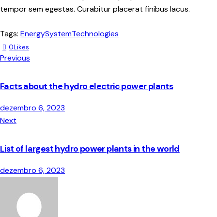
tempor sem egestas. Curabitur placerat finibus lacus.
Tags:
Energy
System
Technologies
0
Likes
Navegação
Previous
de
Facts about the hydro electric power plants
Post
dezembro 6, 2023
Next
List of largest hydro power plants in the world
dezembro 6, 2023