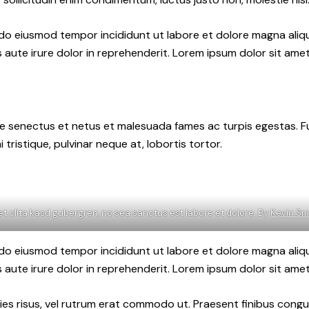
d do eiusmod tempor incididunt ut labore et dolore magna aliq
aute irure dolor in reprehenderit. Lorem ipsum dolor sit amet,
 senectus et netus et malesuada fames ac turpis egestas. Fusce
ristique, pulvinar neque at, lobortis tortor.
et clita kasd gubergren, no sea sanctus est labore et dolore. By
Kevin Sm
d do eiusmod tempor incididunt ut labore et dolore magna aliq
aute irure dolor in reprehenderit. Lorem ipsum dolor sit amet,
icies risus, vel rutrum erat commodo ut. Praesent finibus con