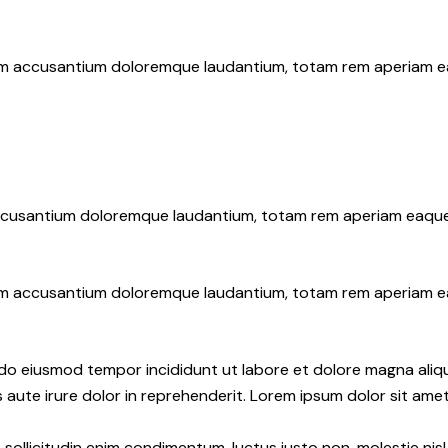
tem accusantium doloremque laudantium, totam rem aperiam eaqu
accusantium doloremque laudantium, totam rem aperiam eaque ip
tem accusantium doloremque laudantium, totam rem aperiam eaqu
d do eiusmod tempor incididunt ut labore et dolore magna aliq
aute irure dolor in reprehenderit. Lorem ipsum dolor sit amet,
sollicitudin enim condimentum, luctus justo non, molestie nisl