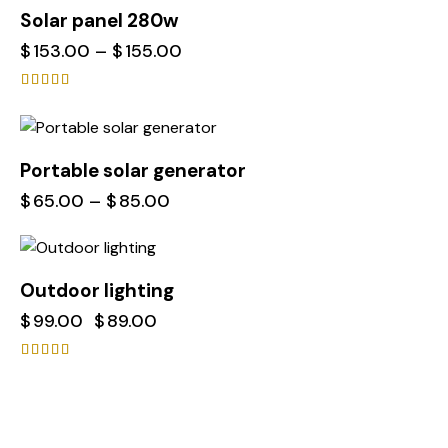
Solar panel 280w
$
153.00
–
$
155.00
Avaliação
5.00
de 5
Portable solar generator
$
65.00
–
$
85.00
-10%
Outdoor lighting
$
99.00
$
89.00
Avaliaç
ão
4.00
de 5