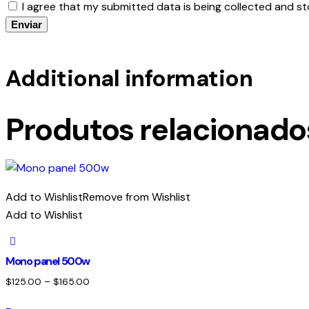
I agree that my submitted data is being collected and st
Additional information
Produtos relacionado
Add to Wishlist
Remove from Wishlist
Add to Wishlist
Mono panel 500w
$
125.00
–
$
165.00
Este