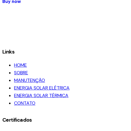
Buy now
produto
tem
várias
variantes.
As
opções
podem
Links
ser
HOME
escolhidas
SOBRE
na
MANUTENÇÃO
página
ENERGIA SOLAR ELÉTRICA
do
ENERGIA SOLAR TÉRMICA
produto
CONTATO
Certificados