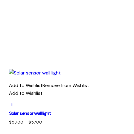
Add to Wishlist
Remove from Wishlist
Add to Wishlist
Solar sensor wall light
$
53.00
–
$
57.00
Este