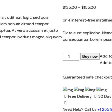
como
4.00
$
125.00
–
$
155.00
de 5, com
baseado
em
it odit aut fugit, sed quia
or 4 interest-free installm
avaliação
d diam nonum eirmod tempor
de cliente
luptua. At vero accusam et justo
Dicta sunt explicabo. Nemo
od tempor invidunt magna aliquyam.
consequuntur. Lorem ipsu
Solar
Add to
Buy now
water
Add to
heater
quantidade
Guaranteed safe checkout
Free Delivery
30 Day 
Need Help? Call Us
+1 255 