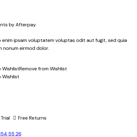
ents by Afterpay.
 enim ipsam voluptatem voluptas odit aut fugit, sed quia
m nonum eirmod dolor.
 Wishlist
Remove from Wishlist
 Wishlist
Trial
Free Returns
854 55 26