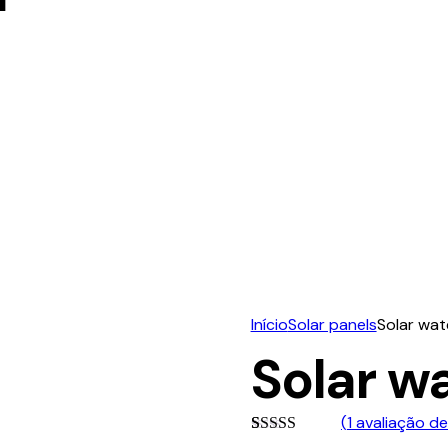
Início
Solar panels
Solar wat
Solar w
(
1
avaliação de 
Avaliado
1