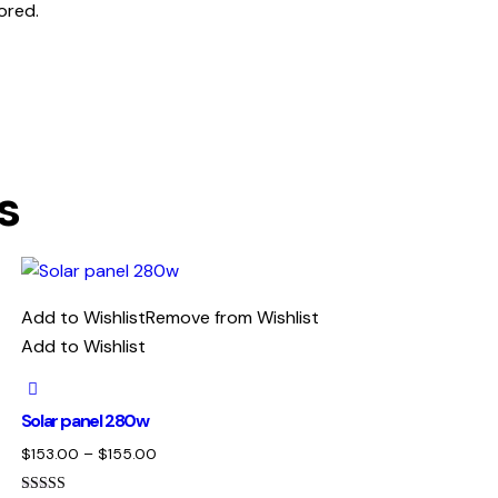
ored.
s
Add to Wishlist
Remove from Wishlist
Add to Wishlist
Solar panel 280w
$
153.00
–
$
155.00