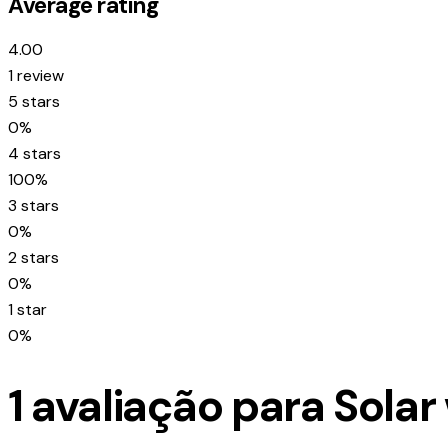
Average rating
4.00
1 review
5 stars
0%
4 stars
100%
3 stars
0%
2 stars
0%
1 star
0%
1 avaliação para
Solar