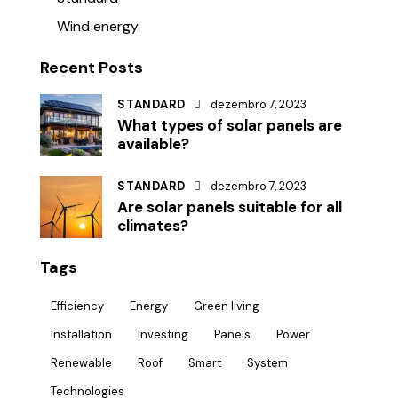
Wind energy
Recent Posts
STANDARD
dezembro 7, 2023
What types of solar panels are
available?
STANDARD
dezembro 7, 2023
Are solar panels suitable for all
climates?
Tags
Efficiency
Energy
Green living
Installation
Investing
Panels
Power
Renewable
Roof
Smart
System
Technologies